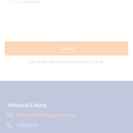
Evt. kommentar
Tilmeld
Har du allerede en Holdsport-konto?
Log på
Volleyball Esbjerg
volleyballesbjerg@gmail.com
22515249