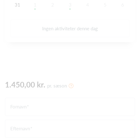
31
1
2
3
4
5
6
Ingen aktiviteter denne dag
1.450,00 kr.
pr. sæson
Fornavn
Efternavn