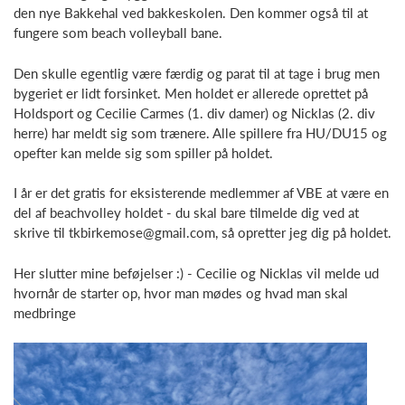
den nye Bakkehal ved bakkeskolen. Den kommer også til at
fungere som beach volleyball bane.
Den skulle egentlig være færdig og parat til at tage i brug men
bygeriet er lidt forsinket. Men holdet er allerede oprettet på
Holdsport og Cecilie Carmes (1. div damer) og Nicklas (2. div
herre) har meldt sig som trænere. Alle spillere fra HU/DU15 og
opefter kan melde sig som spiller på holdet.
I år er det gratis for eksisterende medlemmer af VBE at være en
del af beachvolley holdet - du skal bare tilmelde dig ved at
skrive til tkbirkemose@gmail.com, så opretter jeg dig på holdet.
Her slutter mine beføjelser :) - Cecilie og Nicklas vil melde ud
hvornår de starter op, hvor man mødes og hvad man skal
medbringe