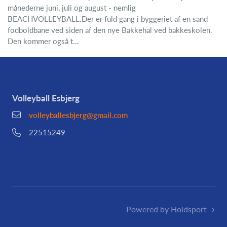
månederne juni, juli og august - nemlig
BEACHVOLLEYBALL.Der er fuld gang i byggeriet af en sand
fodboldbane ved siden af den nye Bakkehal ved bakkeskolen.
Den kommer også t...
Volleyball Esbjerg
volleyballesbjerg@gmail.com
22515249
Powered by Holdsport