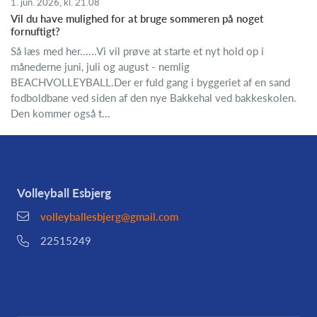
1. jun. 2026, kl. 21.08
Vil du have mulighed for at bruge sommeren på noget
fornuftigt?
Så læs med her......Vi vil prøve at starte et nyt hold op i
månederne juni, juli og august - nemlig
BEACHVOLLEYBALL.Der er fuld gang i byggeriet af en sand
fodboldbane ved siden af den nye Bakkehal ved bakkeskolen.
Den kommer også t...
Volleyball Esbjerg
volleyballesbjerg@gmail.com
22515249